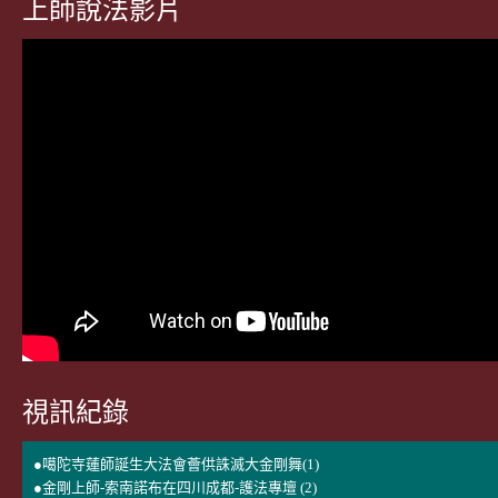
上師說法影片
視訊紀錄
●噶陀寺蓮師誕生大法會薈供誅滅大金剛舞(1)
●金剛上師-索南諾布在四川成都-護法專壇 (2)