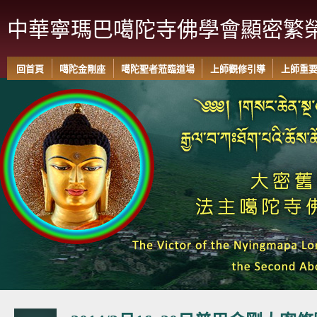
中華寧瑪巴噶陀寺佛學會顯密繁
回首頁
噶陀金剛座
噶陀聖者蒞臨道場
上師觀修引導
上師重