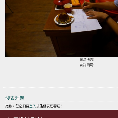
充滿法喜!
吉祥圓滿!
發表迴響
抱歉，您必須要
登入
才能發表迴響喔！