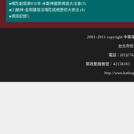
●噶陀創屆第850年-未斷神變節佛語大法會(3)
●[1]敏林-金剛薩埵法噶陀成規薈供大修法 (4)
●視訊紀錄5.
2001~2011 copyri
台北市松
電話：(02)2742
郵政劃撥帳號：421581
http://www.kathog