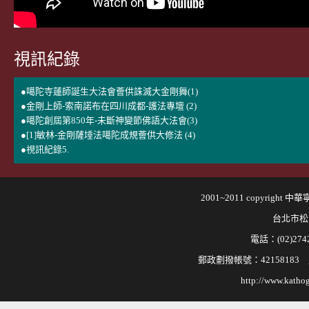
視訊紀錄
●噶陀寺蓮師誕生大法會薈供誅滅大金剛舞(1)
●金剛上師-索南諾布在四川成都-護法專壇 (2)
●噶陀創屆第850年-未斷神變節佛語大法會(3)
●[1]敏林-金剛薩埵法噶陀成規薈供大修法 (4)
●視訊紀錄5.
2001~2011 copyri
台北市松
電話：(02)2742
郵政劃撥帳號：421581
http://www.kathog