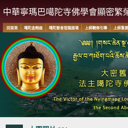
中華寧瑪巴噶陀寺佛學會顯密繁
回首頁
噶陀金剛座
噶陀聖者蒞臨道場
上師觀修引導
上師重