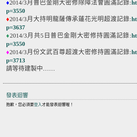
♦
2014/3月普巴金剛大密修除障法會圓滿記錄:
h
p=3550
♦
2014/3月大持明龍薩傳承蓮花光明超渡記錄:
h
p=3637
♦
2014/3月共5日普巴金剛大密修持圓滿記錄:
h
p=3550
♦
2014/3月份文武百尊超渡大密修持圓滿記錄:
h
p=3713
請等待建製中……
發表迴響
抱歉，您必須要
登入
才能發表迴響喔！