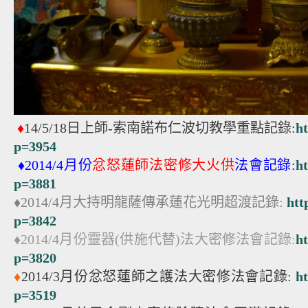
♦
14/5/18日上師-索南諾布仁波切教學重點記錄:
h
p=3954
♦2014/4月份
忿怒蓮師法密修大火供
法會記錄:
h
p=3881
♦2014/4月大持明龍薩傳承蓮花光明超渡記錄:
htt
p=3842
♦2014/4月份靈器(供施代替)法大密修法會記錄:
h
p=3820
♦
2014/3月份忿怒蓮師之護法大密修法會記錄:
h
p=3519