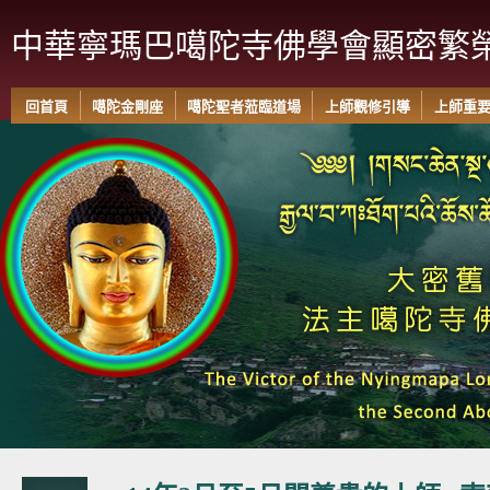
中華寧瑪巴噶陀寺佛學會顯密繁
回首頁
噶陀金剛座
噶陀聖者蒞臨道場
上師觀修引導
上師重