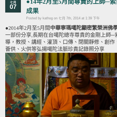
●14年2月至5月間尊貴的上師─
七月
07
成果
Posted by kathog on 七月 7th, 2014 at 1:39 下午
●2014年2月至5月間
中華寧瑪噶陀顯密繁榮洲佛
一部份分享,長期在台噶陀總寺尊貴的金剛上師─
導，教授、講經、灌頂、口傳、閉關靜修、創作
薈供、火供等弘揚噶陀法脈珍貴記錄照分享