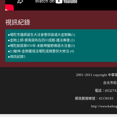
視訊紀錄
●噶陀寺蓮師誕生大法會薈供誅滅大金剛舞(1)
●金剛上師-索南諾布在四川成都-護法專壇 (2)
●噶陀創屆第850年-未斷神變節佛語大法會(3)
●[1]敏林-金剛薩埵法噶陀成規薈供大修法 (4)
●視訊紀錄5.
2001~2011 copyri
台北市松
電話：(02)2742
郵政劃撥帳號：421581
http://www.kathog