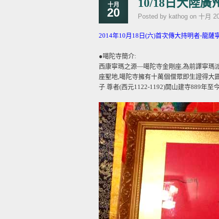
10/18日大
十月
20
Posted by kathog on 十月 20
2014年10月18日(六)首次傳大持明者-
●噶陀寺簡介:
西康寧瑪之源—噶陀寺金剛座,為前譯寧瑪
座聖地,噶陀寺擁有十萬個僧眾即生證得大圓
子 尊者(西元1122-1192)開山建寺889年