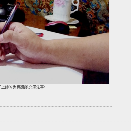
上師的免費翻譯,充滿法喜!