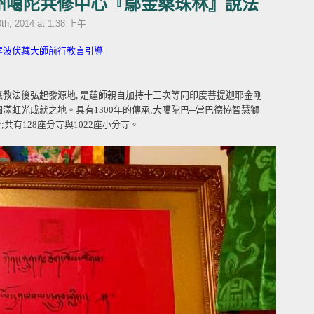
陸廣州噶陀共修中心『鄔金桑珠林』說法
th, 2014 at 1:38 上午
龍薩寧波伏藏大師前行教言引導
派教法後弘起發源地, 是蓮師親自加持十三次等同印度菩提迦耶金剛
滿虹光成就之地。具有1300年的傳承;大噶陀巴─當巴德協智慧獅
至今;共有128座分寺與1022座小分寺。