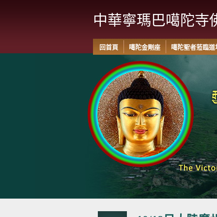
中華寧瑪巴噶陀寺
回首頁
噶陀金剛座
噶陀聖者蒞臨道