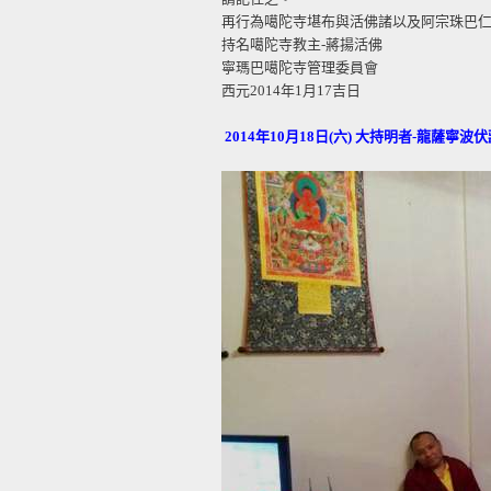
再行為噶陀寺堪布與活佛諸以及阿宗珠巴
持名噶陀寺教主-蔣揚活佛
寧瑪巴噶陀寺管理委員會
西元2014年1月17吉日
2014年10月18日(六) 大持明者-龍薩寧