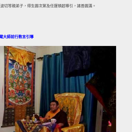
仁波切等親弟子，得生圓次第及任運頓超導引，諸善圓滿。
波伏藏大師前行教言引導