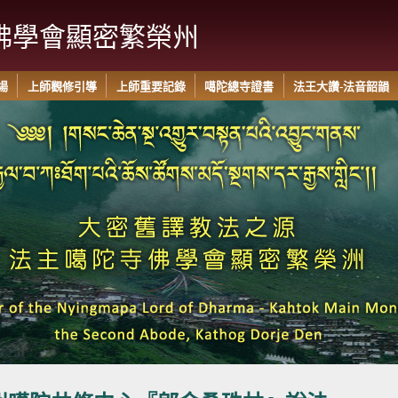
佛學會顯密繁榮州
場
上師觀修引導
上師重要記錄
噶陀總寺證書
法王大讚-法音韶韻