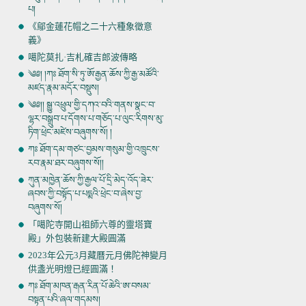
པ།
《鄔金蓮花帽之二十六種象徵意
義》
噶陀莫扎·吉札確吉郎波傳略
༄༅། །ཀཿ ཐོག་སི་ཏུ་ཨོ་རྒྱན་ཆོས་ཀྱི་རྒྱ་མཚོའི་
མཛད་རྣམ་མདོར་བསྡུས།
༄༅།། སྒྱུ་འཕྲུལ་གྱི་དཀའ་བའི་གནས་སྣང་བ་
ལྷར་བསྒྲུབ་པ་དོགས་པ་གཅོད་པ་ལུང་རིགས་མུ་
ཏིག་ཕྲེང་མཛེས་བཞུགས་སོ། །
ཀཿ ཐོག་དམ་གཙང་བྱམས་གསུམ་གྱི་འཁྲུངས་
རབ་རྣམ་ཐར་བཞུགས་སོ།།‍
ཀུན་མཁྱེན་ཆོས་ཀྱི་རྒྱལ་པོ་དྲི་མེད་འོད་ཟེར་
ཞབས་ཀྱི་བསྟོད་པ་པདྨའི་ཕྲེང་བ་ཞེས་བྱ་
བཞུགས་སོ།
「噶陀寺開山祖師六尊的靈塔寶
殿」外包裝新建大殿圓滿
2023年公元3月藏曆元月佛陀神變月
供盞光明燈已經圓滿！
ཀཿ ཐོག་མཁན་རྒན་རིན་པོ་ཆེའི་ཨ་བསམ་
བསྟན་པའི་ཞལ་གདམས།