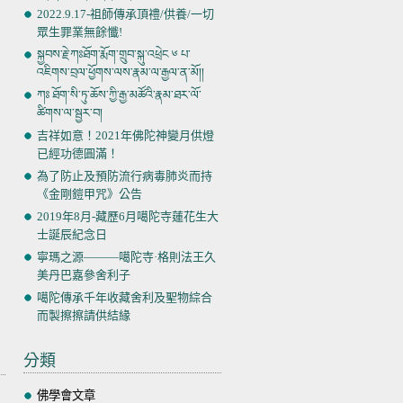
2022.9.17-祖師傳承頂禮/供養/一切
眾生罪業無餘懺!
སྐྱབས་རྗེ་ཀཿཐོག་རྨོག་གྲུབ་སྐུ་འཕྲེང ༦ པ་
འཇིགས་བྲལ་ཕྱོགས་ལས་རྣམ་ལ་རྒྱལ་ན་མོ།།
ཀཿ ཐོག་སི་ཏུ་ཆོས་ཀྱི་རྒྱ་མཚོའི་རྣམ་ཐར་ལོ་
ཚིགས་ལ་སྦྱར་བ།
吉祥如意！2021年佛陀神變月供燈
已經功德圓滿！
為了防止及預防流行病毒肺炎而持
《金剛鎧甲咒》公告
2019年8月-藏歷6月噶陀寺蓮花生大
士誕辰紀念日
寧瑪之源———噶陀寺·格則法王久
美丹巴嘉參舍利子
噶陀傳承千年收藏舍利及聖物綜合
而製擦擦請供結緣
分類
佛學會文章