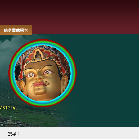
佛身畫像唐卡
搜尋：