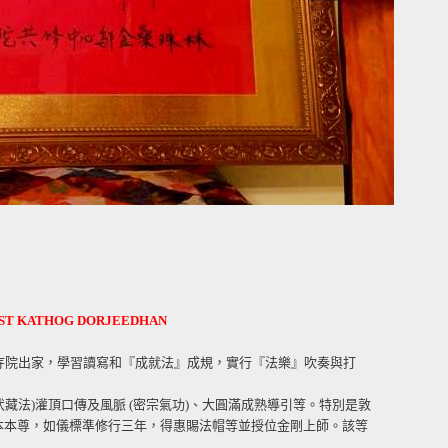
IST KATHOG DORJEEDHAN
寺院出家，學習讀寫和『成就法』成規，實行『法樂』吹奏與打
藏法)灌頂口傳及風脈 (密宗氣功)、大圓滿成熟導引等。特別是敦
根本本尊，如儀標準修行三年，得惠賜法帽等並授位金剛上師。該等