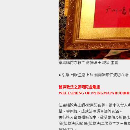
寧瑪噶陀寺教主-蔣揚法王 親筆 墨寶
● 引導上師:金剛上師-索南諾布仁波切介紹:
舊譯教法之源噶陀金剛座
WELLSPRING OF NYINGMAPA BUDDH
法主噶陀寺上師-索南諾布尊，從小入僧人
擊、金剛舞、成就法唱誦音調等圓滿。
再行進入甯貢禪修院中，敬受遠傳及近傳(伏
度(伏藏法)和龍薩(伏藏法)二者為主之三
請記住之。