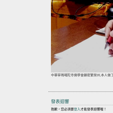
中華寧瑪噶陀寺佛學會顯密繁榮州,本人做了
發表迴響
抱歉，您必須要
登入
才能發表迴響喔！