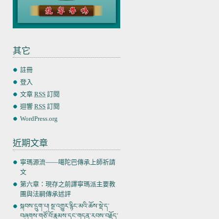
其它
註冊
登入
文章
RSS
訂閱
迴響
RSS
訂閱
WordPress.org
近期文章
寧瑪源流——噶陀巴傳承上師祈請
文
第六章：現存之前譯寧瑪派主要教
團與法嗣傳承述評
སྐབས་དྲུག་པ། སྔ་འགྱུར་རྙིང་མའི་ཆོས་སྡེ་ད་
བཞུགས་གཙོ་བོ་རྣམས་དང་གདན་རབས་བརྗོད་