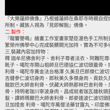
『大樂蓮師佛像』乃根據蓮師在桑耶寺時親自捏
所制。藏族人視為『見即解脫』佛像。
二.製作：
『龍響譽鳴』繪畫工作室畫家楚臣渥色手工所制
繁榮州佛學中心完成裝髒開光加持，實為不可多
三.裝藏內容加持物：
釋 迦牟尼佛舍利子、舍利子尊者法衣、阿難陀
靴子、噶陀寺開山祖師旦巴德協仁波切頭蓋骨、
利骨、噶陀寺黃金法台格澤 久美旦巴郎傑仁波
吉健參仁波切身肉、郎秋美久多傑身肉、貢欽久
龍欽巴大師舍利骨、伏藏大師熱那林巴舍利骨、
骨、持明者珈川寧波身肉、昌成就者珈瓦雄秋頭
髮、譯師瑪爾巴大師舍利骨、郎麥達波仁波切頭
旦加措舍 利骨、噶陀寺萬僧法藥甘露丸、印度