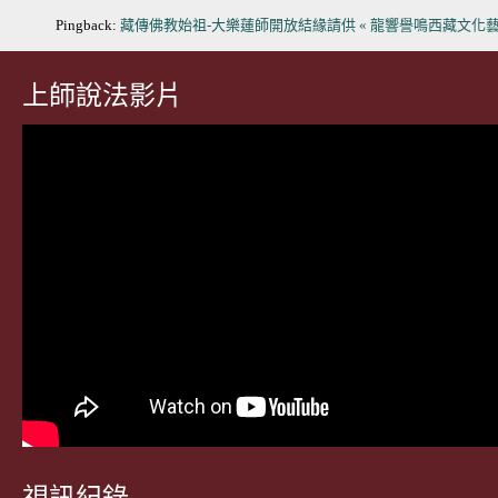
Pingback:
藏傳佛教始祖-大樂蓮師開放結緣請供 « 龍響譽鳴西藏文化
上師說法影片