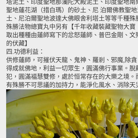
塔泥土、印度聖地那灡陀大殿泥土、印度聖地南
聖地蓮花湖（措白瑪）的砂土、尼 泊爾佛教聖
土、尼泊爾聖地波達大佛眼舍利塔土等等千種殊
殊勝法物總寶丸中另有【千年收藏裝藏聖物大寶
取出種種由蓮師寫下的忿怒蓮師、普巴金剛、文
的伏藏】
四.功德利益：
供修蓮師，可摧伏天龍、鬼神、羅剎、邪魔,除
得成就佛地，利益一切眾生，圓滿佛行事業。脫
犯，圓滿福慧雙修，處於恒常存在的大樂之境。
有殊勝不可思議的加持力，能淨化風水、消除天