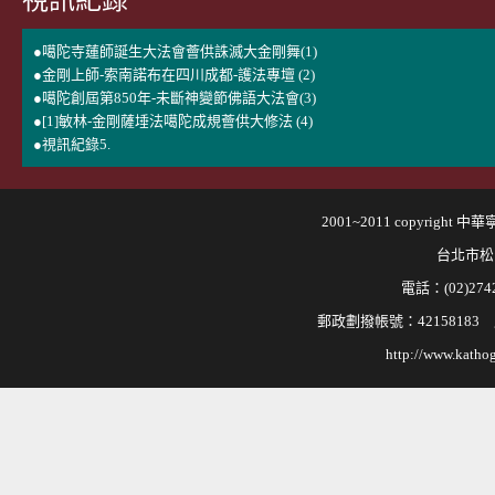
視訊紀錄
●噶陀寺蓮師誕生大法會薈供誅滅大金剛舞(1)
●金剛上師-索南諾布在四川成都-護法專壇 (2)
●噶陀創屆第850年-未斷神變節佛語大法會(3)
●[1]敏林-金剛薩埵法噶陀成規薈供大修法 (4)
●視訊紀錄5.
2001~2011 copyri
台北市松
電話：(02)2742
郵政劃撥帳號：421581
http://www.kathog