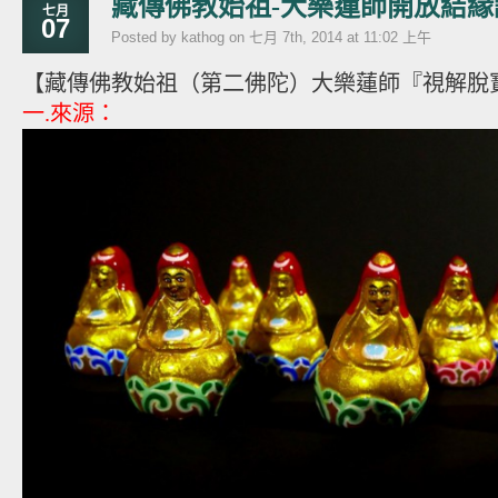
藏傳佛教始祖-大樂蓮師開放結緣
七月
07
Posted by kathog on 七月 7th, 2014 at 11:02 上午
【藏傳佛教始祖（第二佛陀）大樂蓮師『視解脫
一.來源：