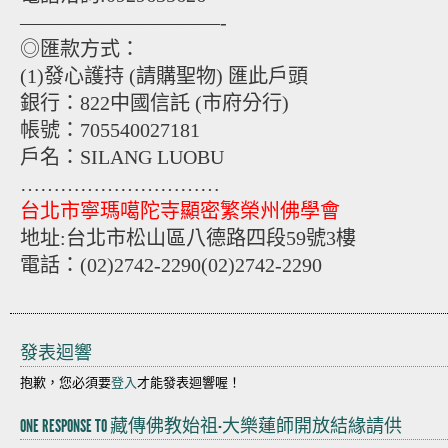
——————————-
◎匯款方式：
(1)發心護持 (請購聖物) 匯此戶頭
銀行：822中國信託 (市府分行)
帳號：705540027181
戶名：SILANG LUOBU
…………………………
台北市寧瑪噶陀寺顯密繁榮州佛學會
地址:台北市松山區八德路四段59號3樓
電話：
(02)2742-2290
(02)2742-2290
發表迴響
抱歉，您必須要
登入
才能發表迴響喔！
ONE RESPONSE TO 藏傳佛教始祖-大樂蓮師開放結緣請供