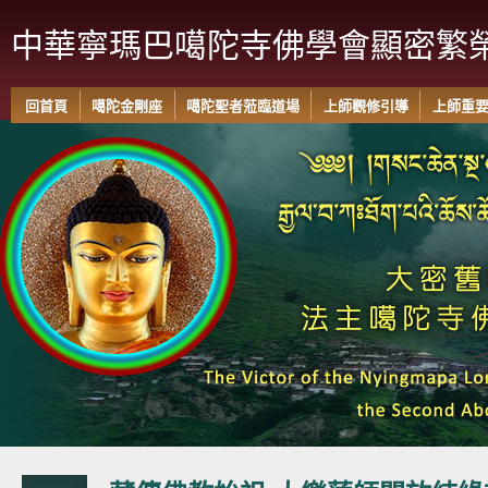
中華寧瑪巴噶陀寺佛學會顯密繁
回首頁
噶陀金剛座
噶陀聖者蒞臨道場
上師觀修引導
上師重