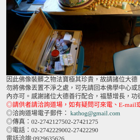
因此佛像裝髒之物法寶極其珍貴，故請諸位大德
勿將佛像丟置不淨之處，可先請回本佛學中心或
內亦可。感謝諸位大德善行配合，福慧增長，功
◎請供者請洽詢道場，如有疑問可來電、E-mail
◎洽詢道場電子郵件：
kathog@gmail.com
◎傳真：
02-27421275
02-27421275
◎電話：
02-27422290
02-27422290
電話洽詢:0929635626