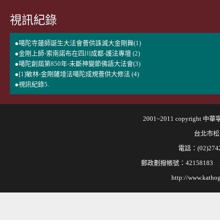
視訊紀錄
●噶陀寺蓮師誕生大法會薈供誅滅大金剛舞(1)
●金剛上師-索南諾布在四川成都-護法專壇 (2)
●噶陀創屆第850年-未斷神變節佛語大法會(3)
●[1]敏林-金剛薩埵法噶陀成規薈供大修法 (4)
●視訊紀錄5.
2001~2011 copyri
台北市松
電話：(02)2742
郵政劃撥帳號：421581
http://www.kathog