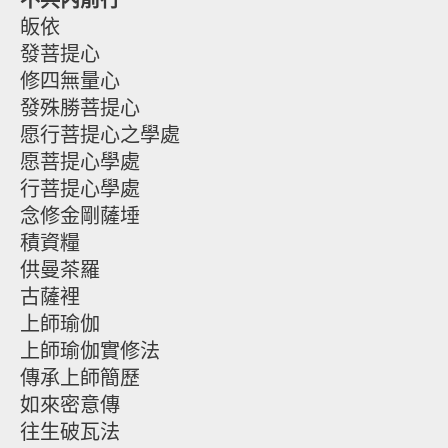
不共內前行
皈依
發菩提心
修四無量心
發殊勝菩提心
愿行菩提心之學處
愿菩提心學處
行菩提心學處
念修金剛薩埵
積資糧
供曼茶羅
古薩裡
上師瑜伽
上師瑜伽實修法
傳承上師簡歷
如來密意傳
往生破瓦法