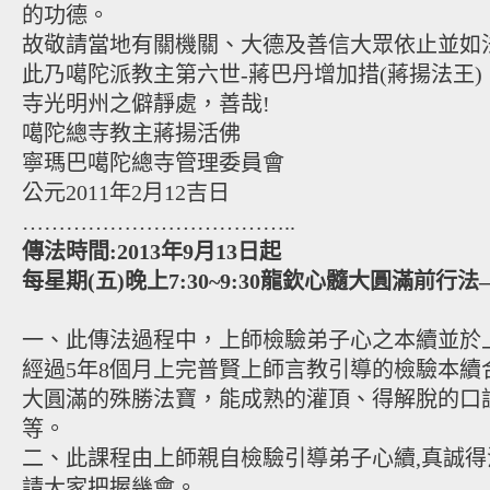
的功德。
故敬請當地有關機關、大德及善信大眾依止並如
此乃噶陀派教主第六世-蔣巴丹增加措(蔣揚法王
寺光明州之僻靜處，善哉!
噶陀總寺教主蔣揚活佛
寧瑪巴噶陀總寺管理委員會
公元2011年2月12吉日
………………………………..
傳法時間:2013年9月13日起
每星期(五)晚上7:30~9:30龍欽心髓大圓滿前
一、此傳法過程中，上師檢驗弟子心之本續並於
經過5年8個月上完普賢上師言教引導的檢驗本續
大圓滿的殊勝法寶，能成熟的灌頂、得解脫的口
等。
二、此課程由上師親自檢驗引導弟子心續,真誠
請大家把握幾會。