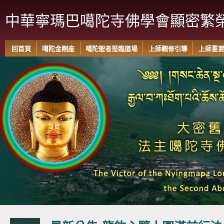
中華寧瑪巴噶陀寺佛學會顯密繁
回首頁
噶陀金剛座
噶陀聖者蒞臨道場
上師觀修引導
上師重