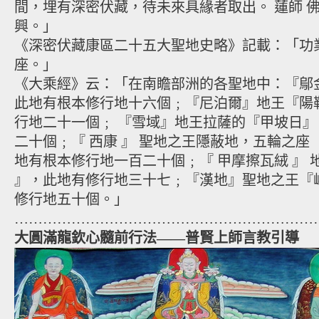
間，埋有深密伏藏，待未來具緣者取出。 蓮師 
興。」
《深密伏藏康區二十五大聖地史略》記載：「功
座。」
《大乘經》云：「在南瞻部洲的各聖地中：『鄔
此地有根本修行地十六個﹔『尼泊爾』地王『陽
行地二十一個﹔ 『雪域』地王拉薩的『甲坡日
二十個﹔『 西康 』 聖地之王隱蔽地，五輪之座 
地有根本修行地一百二十個﹔『 甲摩擦瓦絨 』 地
』，此地有修行地三十七﹔『漢地』聖地之王『
修行地五十個。」
…………………………………………………………
大圓滿龍欽心髓前行法——普賢上師言教引導