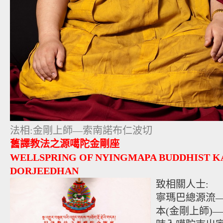
法相:金剛上師—索南諾布仁波切
舊譯教法之源噶陀金剛座
WELLSPRING OF NYINGMAPA BUDDHIST 
DORJEEDHAN
致相關人士:
寧瑪巴總源流
本(金剛上師)