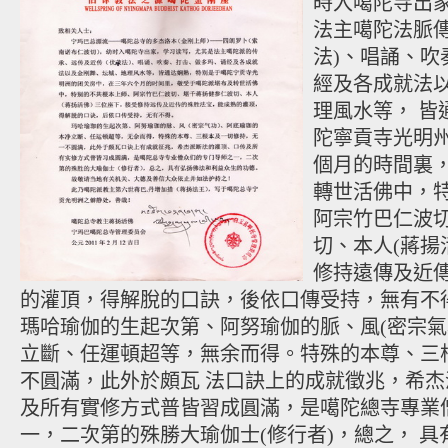
時入噶陀寺出
法主噶陀法脈傳
法)、唱誦、吹
經及各成就法
理風水等， 皆
陀寧貢寺光明
個月的時間裏
轉世活佛中，
阿宗竹巴仁波切
切、本人(蔣揚
修持遠傳及近
的灌頂，得解脫的口訣，後依口傳受持，無有不
瑪哈瑜伽的生起次第、阿努瑜伽的脈、風(密宗氣
立斷、任運頓超等，無余而得。特殊的本尊、三
不圓滿，此外於頗瓦 法口訣上的成就徵兆，希
及所有實修方式普皆習成圓滿，是噶陀總寺專業
一，二次第的殊勝大瑜伽士(修行者)，總之， 