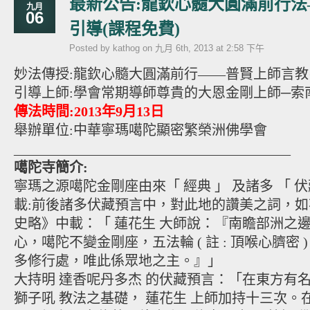
最新公告:龍欽心髓大圓滿前行
九月
06
引導(課程免費)
Posted by kathog on 九月 6th, 2013 at 2:58 下午
妙法傳授:龍欽心髓大圓滿前行——普賢上師言教
引導上師:學會常期導師尊貴的大恩金剛上師─索
傳法時間:2013年9月13日
舉辦單位:中華寧瑪噶陀顯密繁榮洲佛學會
________________________________________
噶陀寺簡介:
寧瑪之源噶陀金剛座由來「 經典 」 及諸多 「 伏
載:前後諸多伏藏預言中，對此地的讚美之詞，
史略》中載：「 蓮花生 大師說：『南瞻部洲之
心，噶陀不變金剛座，五法輪 ( 註 : 頂喉心臍密
多修行處，唯此係眾地之主。』」
大持明 達香呢丹多杰 的伏藏預言：「在東方有
獅子吼 教法之基礎， 蓮花生 上師加持十三次