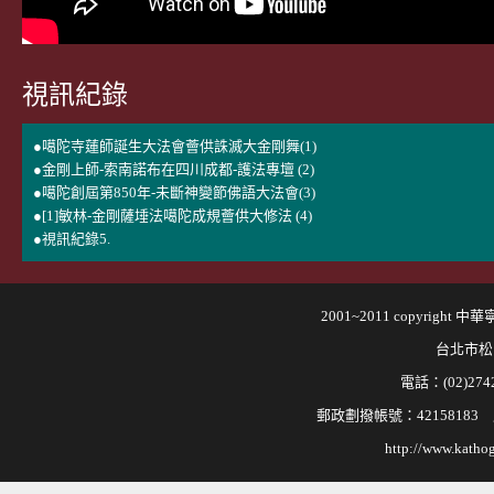
視訊紀錄
●噶陀寺蓮師誕生大法會薈供誅滅大金剛舞(1)
●金剛上師-索南諾布在四川成都-護法專壇 (2)
●噶陀創屆第850年-未斷神變節佛語大法會(3)
●[1]敏林-金剛薩埵法噶陀成規薈供大修法 (4)
●視訊紀錄5.
2001~2011 copyri
台北市松
電話：(02)2742
郵政劃撥帳號：421581
http://www.kathog