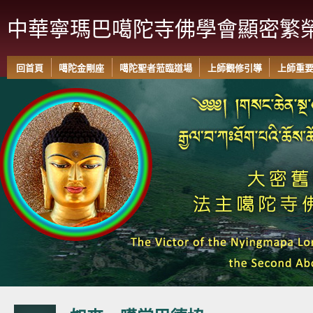
中華寧瑪巴噶陀寺佛學會顯密繁
回首頁
噶陀金剛座
噶陀聖者蒞臨道場
上師觀修引導
上師重