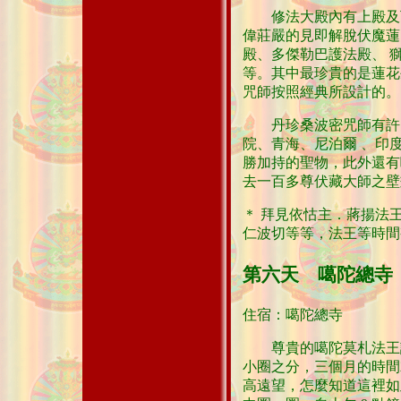
修法大殿內有上殿及下殿
偉莊嚴的見即解脫伏魔蓮
殿、多傑勒巴護法殿、 
等。其中最珍貴的是蓮花
咒師按照經典所設計的。
丹珍桑波密咒師有許多
院、青海、尼泊爾 、印
勝加持的聖物，此外還有
去一百多尊伏藏大師之壁
＊ 拜見依怙主．蔣揚法
仁波切等等，法王等時間
第六天 噶陀總寺
住宿：噶陀總寺
尊貴的噶陀莫札法王說
小圈之分，三個月的時間
高遠望，怎麼知道這裡如