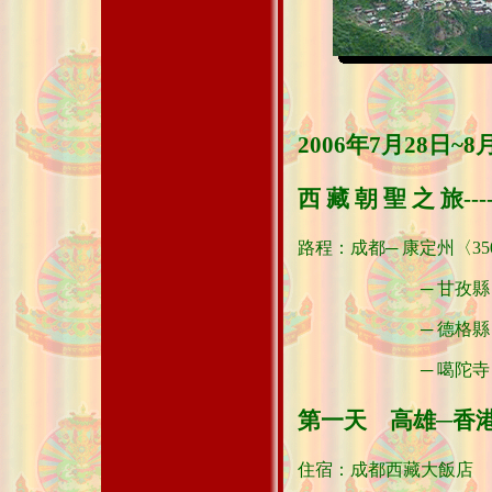
2006年7月28日~8
西 藏 朝 聖 之 旅----
路程：成都─ 康定州〈35
─ 甘孜縣〈38
─ 德格縣〈21
─ 噶陀寺〈13
第一天 高雄─香
住宿：成都西藏大飯店