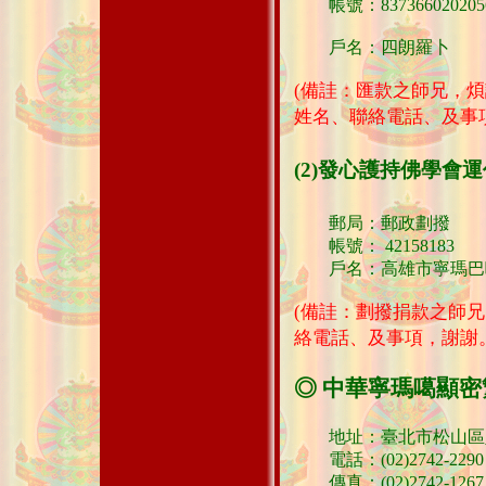
帳號：837366020205
戶名：四朗羅卜
(備詿：
匯款之師兄，煩
姓名、聯絡電話、及事
(2)發心護持佛學會運
郵局：郵政劃撥
帳號： 42158183
戶名：高雄市寧瑪巴噶
(備詿：劃撥捐款之師兄
絡電話、及事項，謝謝。
◎ 中華寧瑪噶顯
地址：臺北市松山區八
電話：(02)2742-2290
傳真：(02)2742-1267