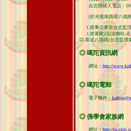
台北聯絡人電話：0929-635-
(於光復南路跟八德路口
1.
搭乘公車
至台北監理
,
2.
捷運國父紀念館站
口,靠近八德路(台北監理
◎ 噶陀資訊網
網址：
http://www.kat
◎ 噶陀電郵
電子郵件：
kathog@g
◎ 佛學會家族網
網址：
http://tw.clu