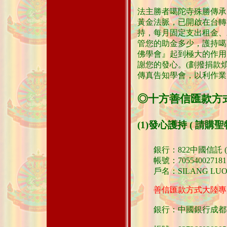
法
主勝者噶陀寺殊勝傳承
黃金法脈，已開啟在台轉
持，
每月固定支出租金、
管您的助金多少，護持噶
佛學會』起到極大的作用
謝您的發心。
(劃撥捐款
傳真告知學會，以利作業
◎十方善信匯款方
(1)發心護持 ( 請購
銀行：822中國信託 (
帳號：705540027181
戶名：SILANG LUO
善信匯款方式大陸專
銀行：中國銀行成都