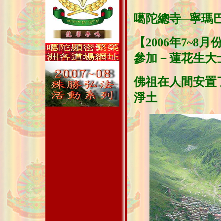
噶陀總寺─寧瑪
【2006年7~
參加－蓮花生大
佛祖在人間安置
淨土