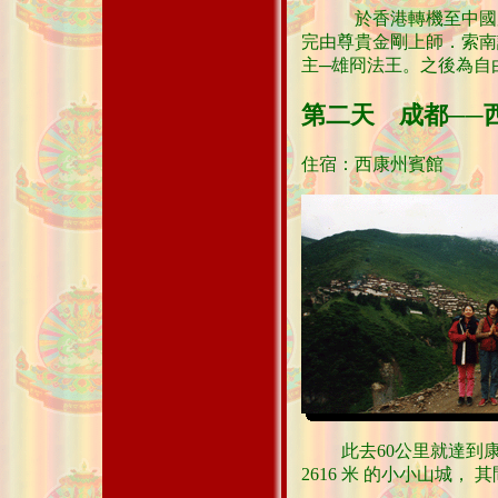
於香港轉機至中國歷史
完由尊貴金剛上師．索南
主─雄冏法王。之後為自
第二天 成都──
住宿：西康州賓館
此去60公里就達到康
2616 米 的小小山城，