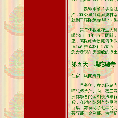
一路驅車前往德格縣，沿
約 200 公里到達河波村
就到了噶陀總寺 聖地 ( 海拔
第二佛祖蓮花生大師與
噶陀山上1年 25 天閉關
座，噶陀總寺是藏傳佛教
德協西熱森格祖師於西元 1
您會發現如天國般的淨土
第五天 噶陀總寺
住宿：噶陀總寺
早餐後，在噶陀總寺大雄
噶陀傳承外、內、密三意
洲佛學會的金剛護法舉行頒
殿，在殿內陳列有楚臣渥
百集；亦有花了七年的時
菩薩部、金剛部、佛母部