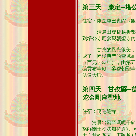
第三天 康定─塔
住宿：康區康巴賓館〈飯
清晨出發翻越折都山（海
到塔公寺廟參觀朝聖寺內
甘孜的風光很美，雪山
成了一幅極典型的雪域高
（西元1662年），由第
德貢布寺廟，參觀朝聖寺
法像大殿。
第四天 甘孜縣─
陀金剛座聖地
住宿：噶陀總寺
清晨出發至瑪呢干郭之聖
格薩爾王護法加持過) 
大自然的花園。再跨越 ( 海拔