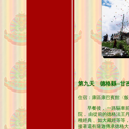
第九天 德格縣─甘
住宿：康區康巴賓館〈飯
早餐後， 一路驅車前
院， 由從前的德格法王
種經典 、如大藏經等等，
接著還有薩迦傳承德格大