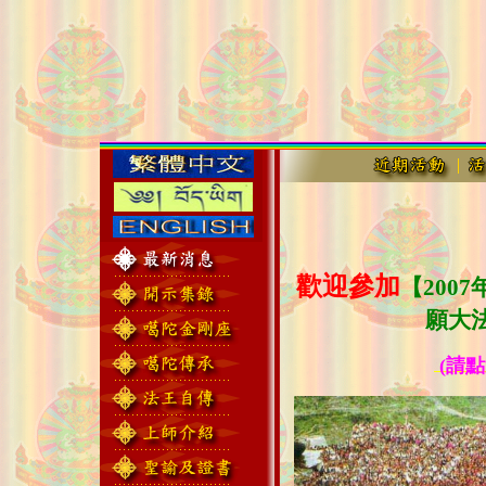
歡迎參加
【200
願大
(請