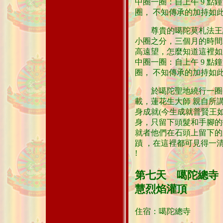
中圈一圈：自上午 9 
圈， 不知傳承的加持如
尊貴的噶陀莫札法王說
小圈之分，三個月的時間
高遠望，怎麼知道這裡如
中圈一圈：自上午 9 
圈， 不知傳承的加持如
於噶陀聖地繞行一圈今
載，蓮花生大師 親自所
身成就(今生成就普賢王如
身，只留下頭髮和手腳的指
就者他們在石頭上留下的
蹟 ，在這裡都可見得一
!
第七天 噶陀總寺
慧烈焰灌頂
住宿：噶陀總寺