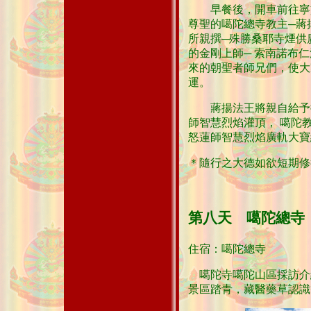
早餐後，開車前往寧貢
尊聖的噶陀總寺教主─蔣
所親撰─殊勝桑耶寺煙供
的金剛上師─ 索南諾布
來的朝聖者師兄們，使大
運。
蔣揚法王將親自給予持
師智慧烈焰灌頂， 噶陀
怒蓮師智慧烈焰廣軌大寶
＊隨行之大德如欲短期修
第八天 噶陀總寺
住宿：噶陀總寺
噶陀寺噶陀山區採訪介
景區踏青，藏醫藥草認識