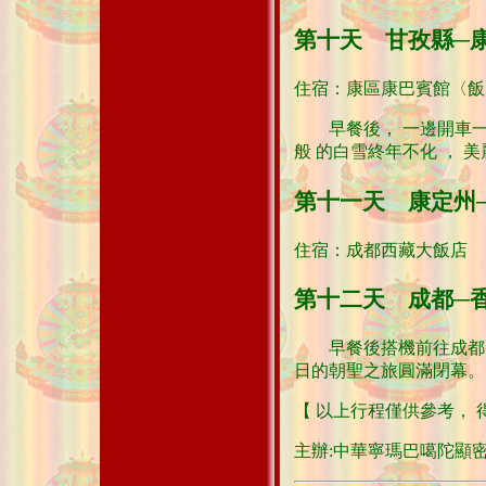
第十天 甘孜縣─
住宿：康區康巴賓館〈飯
早餐後， 一邊開車一
般 的白雪終年不化 ， 
第十一天 康定州
住宿：成都西藏大飯店
第十二天 成都─
早餐後搭機前往成都， 
日的朝聖之旅圓滿閉幕。
【 以上行程僅供參考， 
主辦:中華寧瑪巴噶陀顯