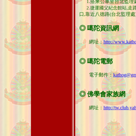
1.
搭乘公車
至台北監理
,走
2.
捷運國父紀念館站
口,靠近八德路(台北監理處
◎ 噶陀資訊網
網址：
http://www.kath
◎ 噶陀電郵
電子郵件：
kathog@gm
◎ 佛學會家族網
網址：
http://tw.club